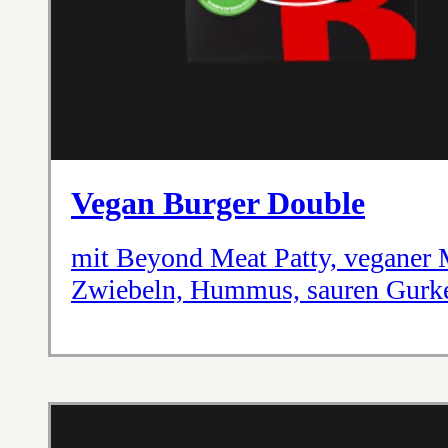
Vegan Burger Double
mit Beyond Meat Patty, veganer 
Zwiebeln, Hummus, sauren Gurk