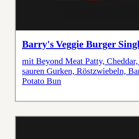
Barry's Veggie Burger Sing
mit Beyond Meat Patty, Cheddar, 
sauren Gurken, Röstzwiebeln, Ba
Potato Bun