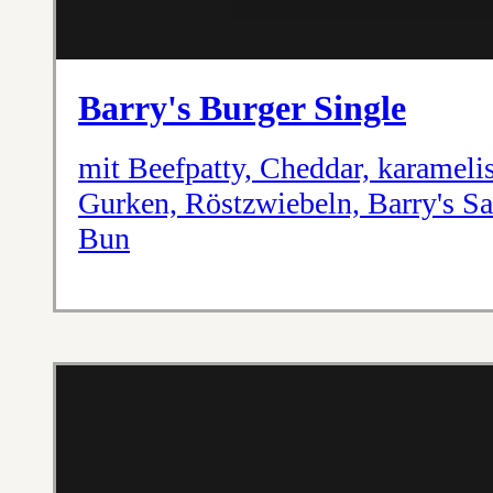
Barry's Burger Single
mit Beefpatty, Cheddar, karameli
Gurken, Röstzwiebeln, Barry's S
Bun