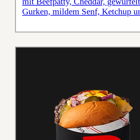
mit Beefpatty, Cheddar, gewürfel
Gurken, mildem Senf, Ketchup un