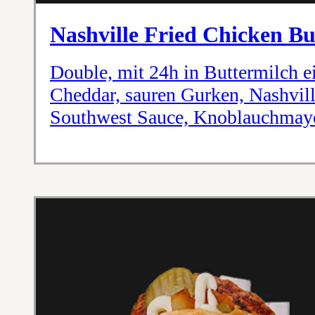
Nashville Fried Chicken B
Double, mit 24h in Buttermilch e
Cheddar, sauren Gurken, Nashvill
Southwest Sauce, Knoblauchmayo