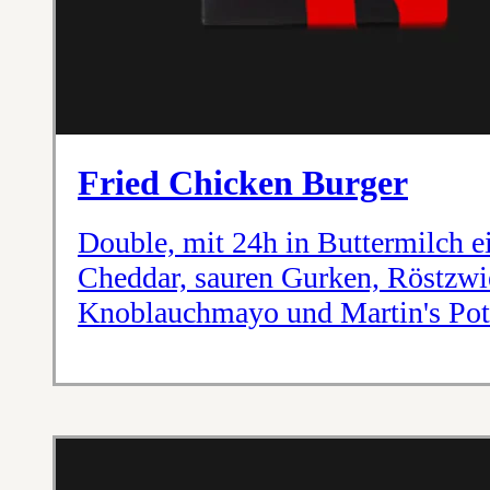
Fried Chicken Burger
Double, mit 24h in Buttermilch e
Cheddar, sauren Gurken, Röstzwie
Knoblauchmayo und Martin's Po