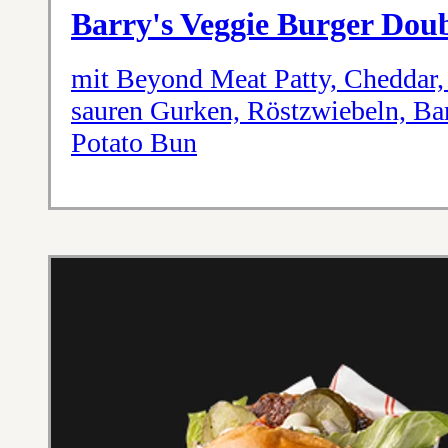
Barry's Veggie Burger Dou
mit Beyond Meat Patty, Cheddar, 
sauren Gurken, Röstzwiebeln, Ba
Potato Bun