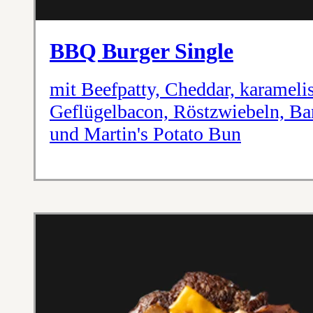
BBQ Burger Single
mit Beefpatty, Cheddar, karameli
Geflügelbacon, Röstzwiebeln, Ba
und Martin's Potato Bun