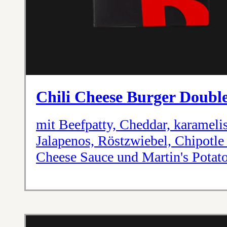
Chili Cheese Burger Doubl
mit Beefpatty, Cheddar, karameli
Jalapenos, Röstzwiebel, Chipotle
Cheese Sauce und Martin's Potat