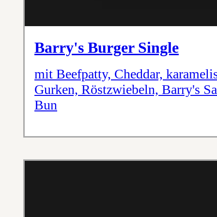
Barry's Burger Single
mit Beefpatty, Cheddar, karameli
Gurken, Röstzwiebeln, Barry's S
Bun