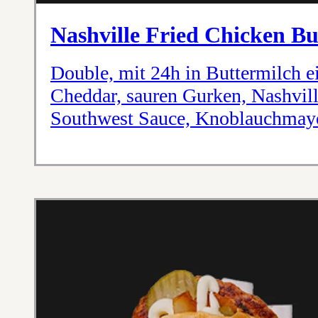
Nashville Fried Chicken B
Double, mit 24h in Buttermilch e
Cheddar, sauren Gurken, Nashvill
Southwest Sauce, Knoblauchmayo