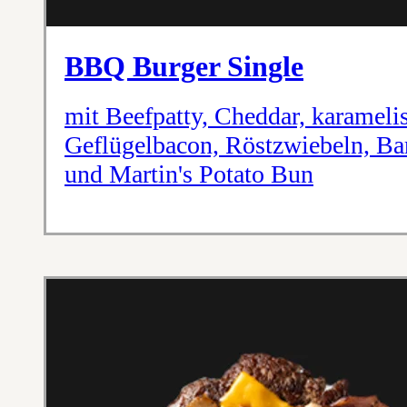
BBQ Burger Single
mit Beefpatty, Cheddar, karameli
Geflügelbacon, Röstzwiebeln, Ba
und Martin's Potato Bun