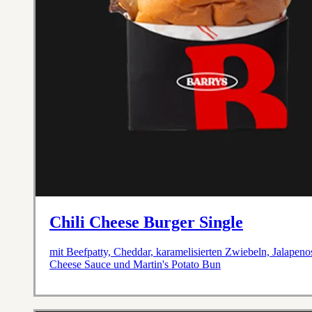
Chili Cheese Burger Single
mit Beefpatty, Cheddar, karamelisierten Zwiebeln, Jalapeno
Cheese Sauce und Martin's Potato Bun