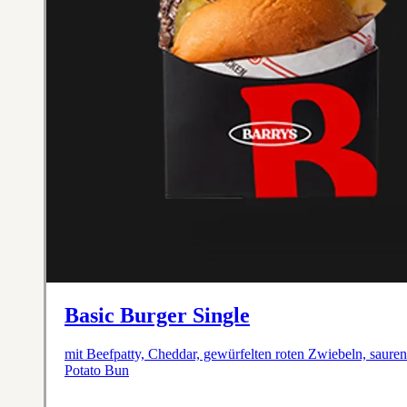
Basic Burger Single
mit Beefpatty, Cheddar, gewürfelten roten Zwiebeln, saur
Potato Bun