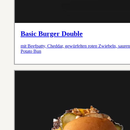
Basic Burger Double
mit Beefpatty, Cheddar, gewürfelten roten Zwiebeln, saur
Potato Bun