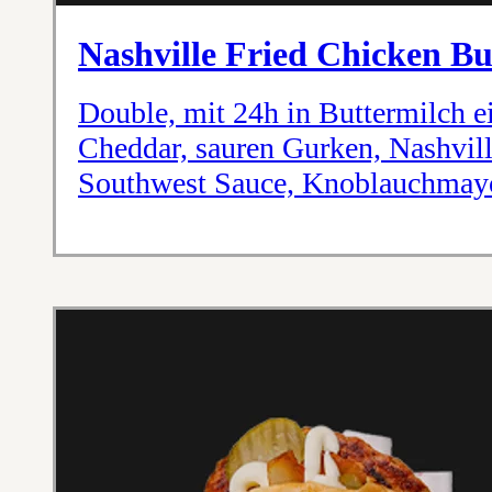
Nashville Fried Chicken B
Double, mit 24h in Buttermilch e
Cheddar, sauren Gurken, Nashvill
Southwest Sauce, Knoblauchmayo