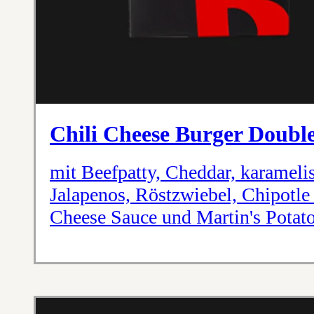
Chili Cheese Burger Doubl
mit Beefpatty, Cheddar, karameli
Jalapenos, Röstzwiebel, Chipotle
Cheese Sauce und Martin's Potat