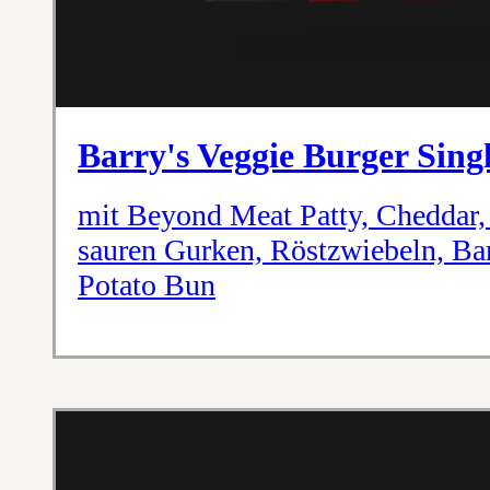
Barry's Veggie Burger Sing
mit Beyond Meat Patty, Cheddar, 
sauren Gurken, Röstzwiebeln, Ba
Potato Bun