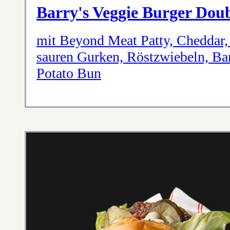
Barry's Veggie Burger Dou
mit Beyond Meat Patty, Cheddar, 
sauren Gurken, Röstzwiebeln, Ba
Potato Bun