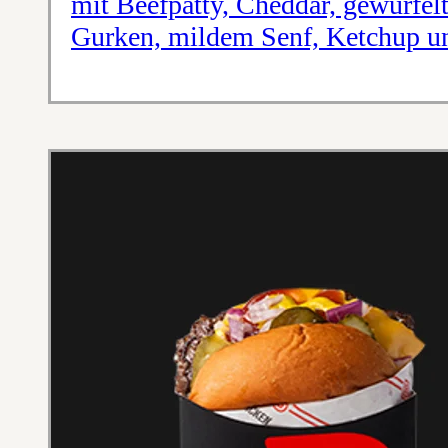
mit Beefpatty, Cheddar, gewürfel
Gurken, mildem Senf, Ketchup un