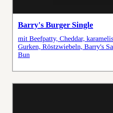
Barry's Burger Single
mit Beefpatty, Cheddar, karameli
Gurken, Röstzwiebeln, Barry's S
Bun