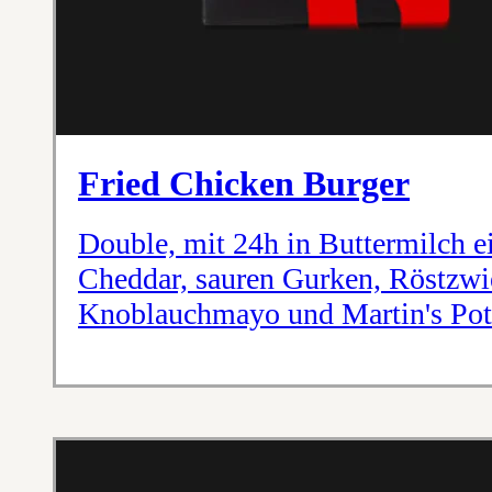
Fried Chicken Burger
Double, mit 24h in Buttermilch e
Cheddar, sauren Gurken, Röstzwie
Knoblauchmayo und Martin's Po