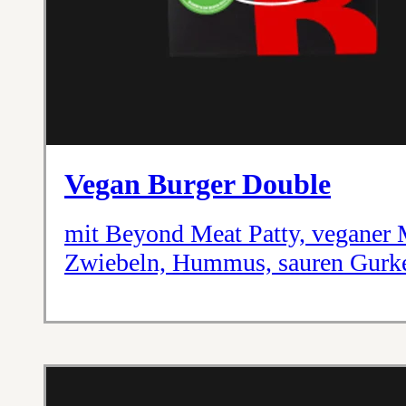
Vegan Burger Double
mit Beyond Meat Patty, veganer 
Zwiebeln, Hummus, sauren Gurk